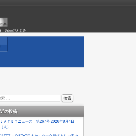
02 Salon@ふじみ
）
近の投稿
ＪＡＴＥＴニュース 第267号 2026年8月4日
（火）
JATET ＝OISTAT日本センター会員様よりご案内