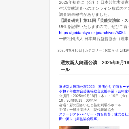
2025年初春に（公社）日本芸能実演
生活実態調査へのオンライン形式のア
調査結果報告がありました。
【調査研究】第11回「芸能実演家・
URLを記載いたしますので、ぜひご覧
https://geidankyo.or.jp/archives/5054
一般社団法人 日本舞台監督協会（理事
2025年9月16日
|
カテゴリー :
お知らせ
,
活動
選抜新人舞踊公演 2025年9月
ール
選抜新人舞踊公演2025 素明かりで踊るー
令和７年度舞台芸術等総合支援事業（芸術家等人
公演日：2025年9月18日（木）・19日（金）
18：30開場/19：00開演
会場：彩の国さいたま芸術劇場小ホール
主催：一般社団法人 現代舞踊協会
ステージアドバイザー・舞台監督：株式会社
田中英世（舞監協会理事）