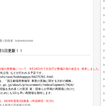
告
|
投稿者 : bukankyoukai
月1日更新！！
入札公告 などが行われる予定です。 
oshirase/hodohappyo/94275701.html
は、「国立劇場再整備等 事業の実施に関する方針の概略」
c.go.jp/about/procurement/redevelopment/7924/
、芸団協を含め多くの実演 家・団体らが早期の再開場に向けた
のためにも1日も早い再開場を期待します。
2024年度第2回募集（申請締切：9/25）
する新進の芸術家や芸術
