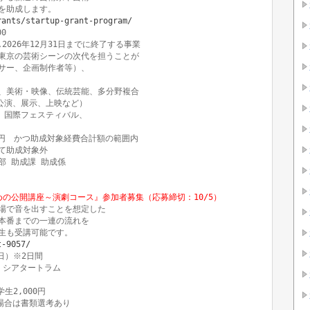
rants/startup-grant-program/


026年12月31日までに終了する事業

東京の芸術シーンの次代を担うことが

サー、企画制作者等）、

、美術・映像、伝統芸能、多分野複合

公演、展示、上映など）

、国際フェスティバル、

万円　かつ助成対象経費合計額の範囲内

助成対象外

 助成課 助成係

の公開講座～演劇コース』参加者募集（応募締切：10/5）
場で音を出すことを想定した

本番までの一連の流れを

t-9057/
日）※2日間

シアタートラム

生2,000円

場合は書類選考あり
