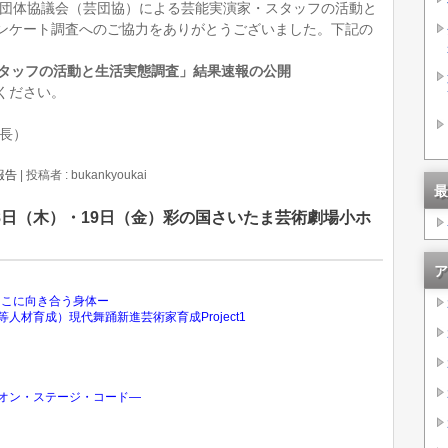
家団体協議会（芸団協）による芸能実演家・スタッフの活動と
ンケート調査へのご協力をありがとうございました。下記の
スタッフの活動と生活実態調査」結果速報の公開
ください。
長）
報告
|
投稿者 : bukankyoukai
最
18日（木）・19日（金）彩の国さいたま芸術劇場小ホ
ア
そこに向き合う身体ー
材育成）現代舞踊新進芸術家育成Project1
オン・ステージ・コード―