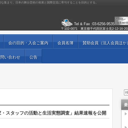
的な集まり。日本の舞台芸術の発展と国際交流に寄与することを目的とする。
Tel & Fax :03-6256-9535
〒102-0071 東京都千代田区富士見2-12-16-2
会の目的・入会ご案内
会員名簿
賛助会員（法人会員ほか
お問い合わせ
公告
最
家・スタッフの活動と生活実態調査」結果速報を公開