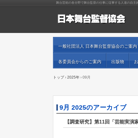
舞台芸術の各分野で舞台監督の仕事に従事する人達の自主
一般社団法人 日本舞台監督協会のご案内
各委員会からのご案内
出版物
トップ
›
2025年
›
09月
9月 2025
のアーカイブ
【調査研究】第11回「芸能実演