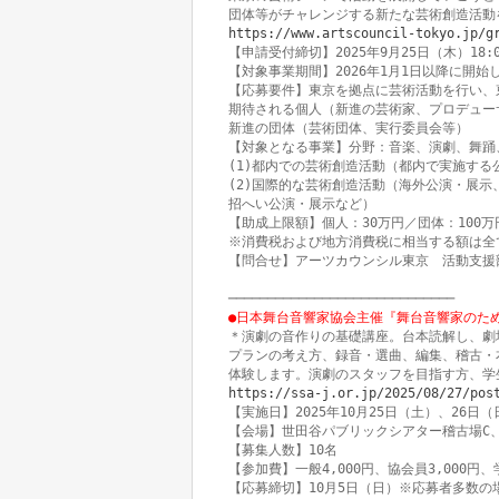
https://www.artscouncil-tokyo.jp/g
【申請受付締切】2025年9月25日（木）18:00
【対象事業期間】2026年1月1日以降に開始し2
【応募要件】東京を拠点に芸術活動を行い、
期待される個人（新進の芸術家、プロデュー
新進の団体（芸術団体、実行委員会等）

【対象となる事業】分野：音楽、演劇、舞踊
(1)都内での芸術創造活動（都内で実施する
(2)国際的な芸術創造活動（海外公演・展示
招へい公演・展示など）

【助成上限額】個人：30万円／団体：100
※消費税および地方消費税に相当する額は全て
【問合せ】アーツカウンシル東京　活動支援部
●日本舞台音響家協会主催『舞台音響家のため
＊演劇の音作りの基礎講座。台本読解し、劇
プランの考え方、録音・選曲、編集、稽古・
https://ssa-j.or.jp/2025/08/27/pos
【実施日】2025年10月25日（土）、26日（
【会場】世田谷パブリックシアター稽古場C、
【募集人数】10名

【参加費】一般4,000円、協会員3,000円、学
【応募締切】10月5日（日）※応募者多数の