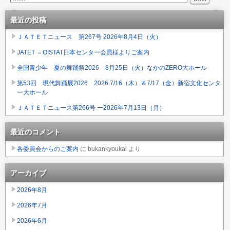
最近の投稿
ＪＡＴＥＴニュース 第267号 2026年8月4日（火）
JATET ＝OISTAT日本センター会員様よりご案内
全国青少年 夏の舞踊祭2026 8月25日（火）なかのZERO大ホール
第53回 現代舞踊展2026 2026.7/16（木）＆7/17（金）新宿文化センタ
ー大ホール
ＪＡＴＥＴニュース第266号 ー2026年7月13日（月）
最近のコメント
各委員会からのご案内
に
bukankyoukai
より
アーカイブ
2026年8月
2026年7月
2026年6月