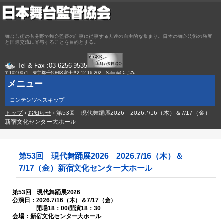
舞台芸術の各分野で舞台監督の仕事に従事する人達の自主的な集まり。日本の舞台芸術の発展
と国際交流に寄与することを目的とする。
Tel & Fax :03-6256-9535
〒102-0071 東京都千代田区富士見2-12-16-202 Salon@ふじみ
メニュー
コンテンツへスキップ
トップ
›
お知らせ
›
第53回 現代舞踊展2026 2026.7/16（木）＆7/17（金）
新宿文化センター大ホール
第53回 現代舞踊展2026 2026.7/16（木）＆
7/17（金）新宿文化センター大ホール
第53回 現代舞踊展2026
公演日：2026.7/16（木）＆7/17（金）
開場18：00/開演18：30
会場：新宿文化センター大ホール