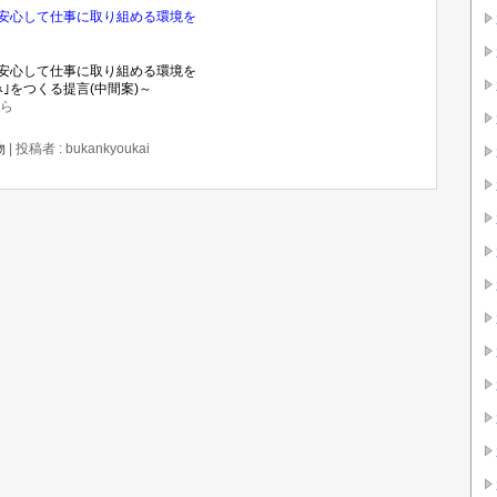
安心して仕事に取り組める環境を
安心して仕事に取り組める環境を
｣をつくる提言(中間案)～
から
物
|
投稿者 : bukankyoukai