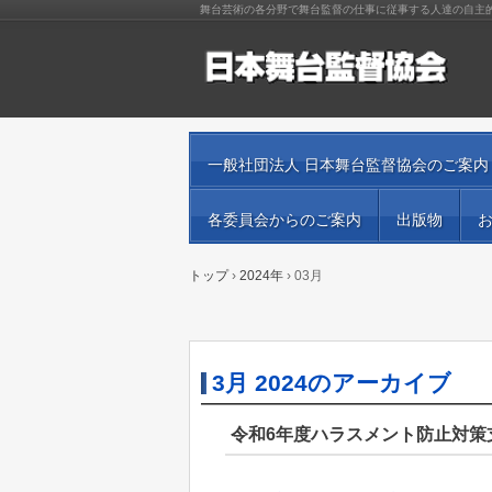
舞台芸術の各分野で舞台監督の仕事に従事する人達の自主
一般社団法人 日本舞台監督協会のご案内
各委員会からのご案内
出版物
トップ
›
2024年
›
03月
3月 2024
のアーカイブ
令和6年度ハラスメント防止対策