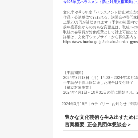
令和6年度ハラスメント防止対策支援事業について | 
文化庁 令和6年度「ハラスメント防止対策支援
作品・公演単位で行われる、講習会や専門家
上限20万円が補助されます（予算の範囲内
前年度募集からのおもな変更点は、取組への
取組の会場費が対象経費として計上可能とな
詳細は、文化庁ウェブサイトから募集案内を
https://www.bunka.go.jp/seisaku/bunka_gyos
【申請期間】
2024年3月18日（月）14:00～2024年10月
※申請が予算上限に達した場合は受付終了
【補助対象事業】
2024年4月1日～10月31日の間に開始され、
2024年3月19日
|
カテゴリー :
お知らせ
|
投稿者 
豊かな文化芸術を生み出すため
言案概要_正会員団体懇談会＞