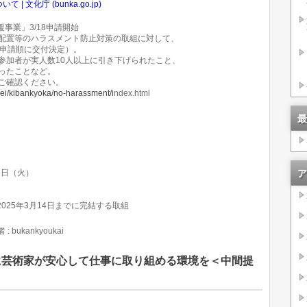
文化庁 (bunka.go.jp)
事業」3/18申請開始
配置等のハラスメント防止対策の取組に対して、
で申請順に交付決定）。
参加者が実人数10人以上に引き下げられたこと、
ったことなど。
ご確認ください。
ei/kibankyoka/no-harassment/i
ndex.html
最
ア
15日（火）
2025年3月14日までに完結する取組
: bukankyoukai
に芸術家が安心して仕事に取り組める環境を＜中間提