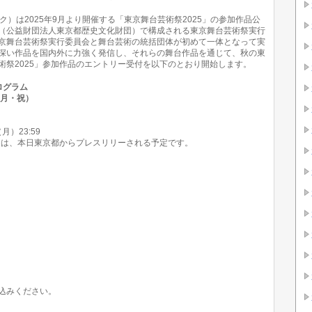
ク）は2025年9月より開催する「東京舞台芸術祭2025」の参加作品公
（公益財団法人東京都歴史文化財団）で構成される東京舞台芸術祭実行
京舞台芸術祭実行委員会と舞台芸術の統括団体が初めて一体となって実
深い作品を国内外に力強く発信し、それらの舞台作品を通じて、秋の東
術祭2025」参加作品のエントリー受付を以下のとおり開始します。
ログラム
（月・祝）
月）23:59
ては、本日東京都からプレスリリーされる予定です。
込みください。