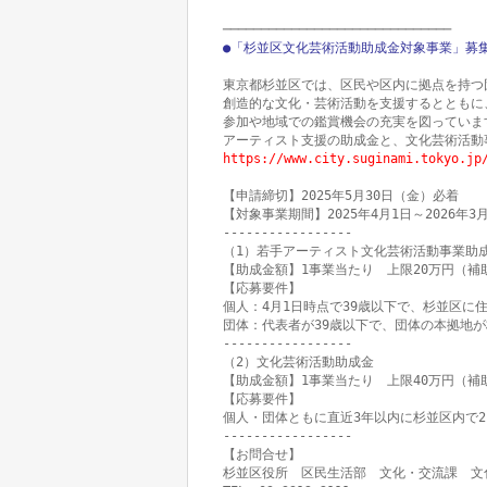
●「杉並区文化芸術活動助成金対象事業」募集
東京都杉並区では、区民や区内に拠点を持つ
創造的な文化・芸術活動を支援するとともに
参加や地域での鑑賞機会の充実を図っています。
https://www.city.suginami.tokyo.jp
【申請締切】2025年5月30日（金）必着

【対象事業期間】2025年4月1日～2026年3
-----------------

（1）若手アーティスト文化芸術活動事業助成
【助成金額】1事業当たり　上限20万円（補助率
【応募要件】

個人：4月1日時点で39歳以下で、杉並区に住
団体：代表者が39歳以下で、団体の本拠地が
-----------------

（2）文化芸術活動助成金

【助成金額】1事業当たり　上限40万円（補助率
【応募要件】

個人・団体ともに直近3年以内に杉並区内で2
-----------------

【お問合せ】

杉並区役所　区民生活部　文化・交流課　文化