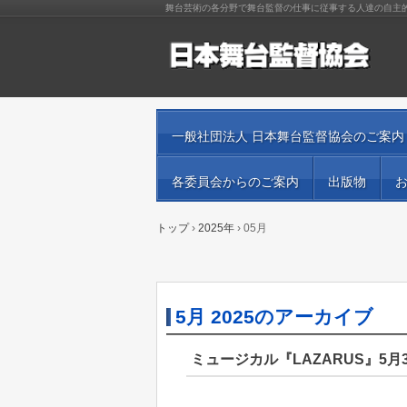
舞台芸術の各分野で舞台監督の仕事に従事する人達の自主
一般社団法人 日本舞台監督協会のご案内
各委員会からのご案内
出版物
トップ
›
2025年
›
05月
5月 2025
のアーカイブ
ミュージカル『LAZARUS』5月