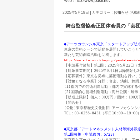
Web：
http://www.jpasn.net/
2025年5月18日
|
カテゴリー :
お知らせ
,
活動
舞台監督協会正団体会員の「芸
●アーツカウンシル東京「スタートアップ助成」
東京の芸術シーンで活動を展開していこうと
https://www.artscouncil-tokyo.jp/ja/what-we-do/s
【申請受付締切】第1回：2025年5月22日（木）
【対象事業期間】2025年9月1日以降開始し2
【応募要件】東京を拠点に芸術活動を行い、
【対象となる事業】分野：音楽、演劇、舞踊
(1)都内での芸術創造活動（都内で実施する
(2)国際的な芸術創造活動（海外公演・展示
【助成上限額】個人：30万円／団体：100
【問合せ】

(公財)東京都歴史文化財団 アーツカウンシ
TEL：03-6256-8431（平日10:00～18:00）
●東京都「アートマネジメント人材等海外派遣プ
第1回募集（申請締切：5/23）
東京都とアーツカウンシル東京による「アー