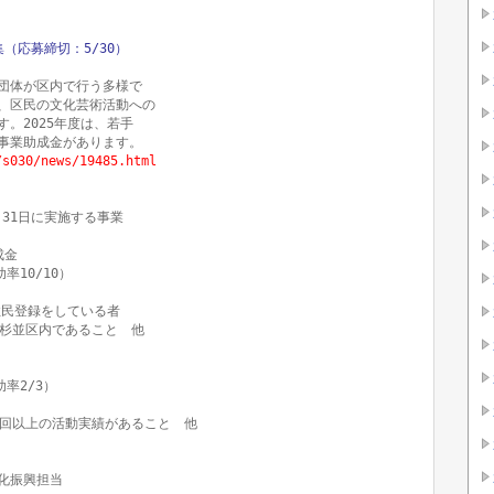
（応募締切：5/30）
団体が区内で行う多様で

、区民の文化芸術活動への

2025年度は、若手

/s030/news/19485.html
月31日に実施する事業

金

10/10）

民登録をしている者

杉並区内であること　他

2/3）

回以上の活動実績があること　他

振興担当
