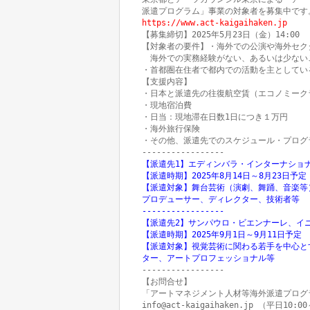
https://www.act-kaigaihaken.jp
【募集締切】2025年5月23日（金）14:00

【対象者の要件】・海外での公演や海外セク
　海外での実務経験がない、あるいは少ない
・首都圏在住者で都内での活動を主としている
【支援内容】

・日本と派遣先の往復航空賃（エコノミークラ
・現地宿泊費

・日当：現地滞在日数1日につき１万円

・海外旅行保険

・その他、派遣先でのスケジュール・プログ
【派遣先1】エディンバラ・インターナショナ
【派遣時期】2025年8月14日～8月23日予定

【派遣対象】舞台芸術（演劇、舞踊、音楽等
プロデューサー、ディレクター、技術者等

-----------------

【派遣先2】サンパウロ・ビエンナーレ、イニ
【派遣時期】2025年9月1日～9月11日予定

【派遣対象】視覚芸術に関わる若手を中心と
ター、アートプロフェッショナル等
-----------------

【お問合せ】

「アートマネジメント人材等海外派遣プログラ
info@act-kaigaihaken.jp （平日10:00