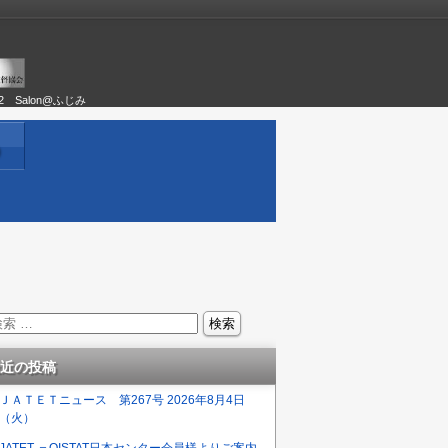
02 Salon@ふじみ
）
近の投稿
ＪＡＴＥＴニュース 第267号 2026年8月4日
（火）
JATET ＝OISTAT日本センター会員様よりご案内