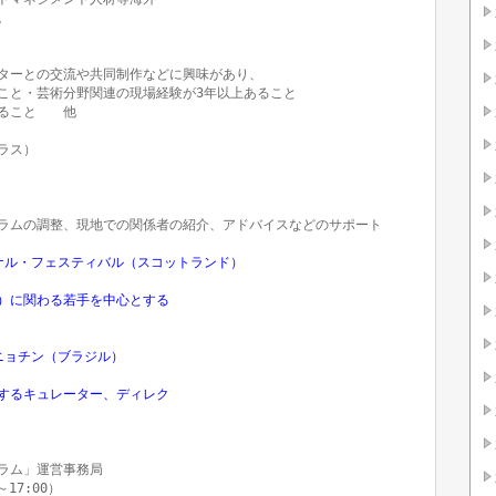
ターとの交流や共同制作などに興味があり、

こと・芸術分野関連の現場経験が3年以上あること

こと　　他 

ス）

ラムの調整、現地での関係者の紹介、アドバイスなどのサポート

ル・フェスティバル（スコットランド）

）に関わる若手を中心とする

ョチン（ブラジル）

するキュレーター、ディレク

ム」運営事務局

～17:00）
