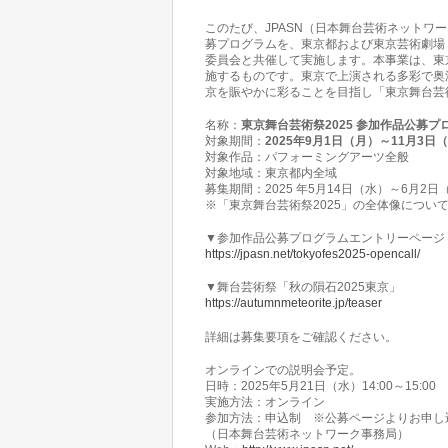
このたび、JPASN（日本舞台芸術ネットワー
募プログラムを、東京都および東京芸術劇場
委員会と共催して実施します。本事業は、東
施するものです。東京で上演される多彩で奥
京を賑やかに彩ることを目指し「東京舞台芸
名称：
東京舞台芸術祭2025 参加作品公募プ
対象期間：
2025年9月1日（月）～11月3日
対象作品：パフォーミングアーツ全般
対象地域：東京都内全域
募集期間：2025 年5月14日（水）～6月2日（
※「東京舞台芸術祭2025」の全体像につい
▼参加作品公募プログラムエントリーページ
https://jpasn.net/tokyofes2025-opencall/
▼舞台芸術祭「秋の隕石2025東京」
https://autumnmeteorite.jp/teaser
詳細は募集要項をご確認ください。
オンラインでの説明会予定。
日時：2025年5月21日（水）14:00～15:00
実施方法：オンライン
参加方法：申込制 ※公募ページよりお申し
（日本舞台芸術ネットワーク事務局）