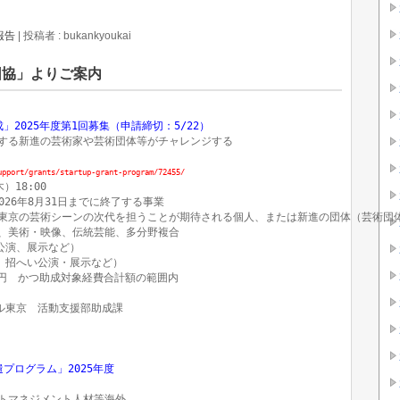
報告
|
投稿者 : bukankyoukai
団協」よりご案内
2025年度第1回募集（申請締切：5/22）
する新進の芸術家や芸術団体等がチャレンジする

upport/grants/startup-grant-program/72455/
18:00

026年8月31日までに終了する事業

東京の芸術シーンの次代を担うことが期待される個人、または新進の団体（芸術団体
、美術・映像、伝統芸能、多分野複合

公演、展示など）

、招へい公演・展示など）

万円　かつ助成対象経費合計額の範囲内

ル東京　活動支援部助成課



ログラム」2025年度

トマネジメント人材等海外
