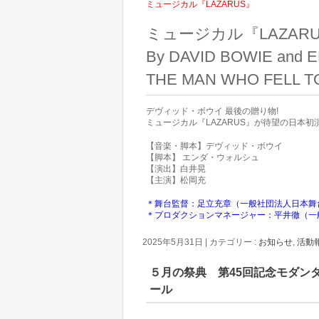
ミュージカル『LAZARUS』
ミュージカル『LAZAR
By DAVID BOWIE and EN
THE MAN WHO FELL TO 
デヴィッド・ボウイ 最後の贈り物!
ミュージカル『LAZARUS』が待望の⽇本初演
【音楽・脚本】デヴィッド・ボウイ
【脚本】 エンダ・ウォルシュ
【演出】白井晃
【主演】松岡充
＊舞台監督：足立充章（一般社団法人日本舞
＊プロダクションマネージャー：平井徹（一
2025年5月31日
|
カテゴリー :
お知らせ
,
活動
５月の祭典 第45回記念モダンダ
ール