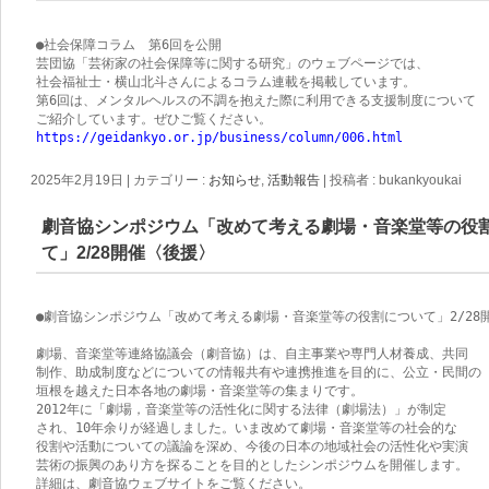
●社会保障コラム　第6回を公開

芸団協「芸術家の社会保障等に関する研究」のウェブページでは、

社会福祉士・横山北斗さんによるコラム連載を掲載しています。

第6回は、メンタルヘルスの不調を抱えた際に利用できる支援制度について

https://geidankyo.or.jp/business/column/006.html
2025年2月19日
|
カテゴリー :
お知らせ
,
活動報告
|
投稿者 : bukankyoukai
劇音協シンポジウム「改めて考える劇場・音楽堂等の役
て」2/28開催〈後援〉
●劇音協シンポジウム「改めて考える劇場・音楽堂等の役割について」2/28開
劇場、音楽堂等連絡協議会（劇音協）は、自主事業や専門人材養成、共同

制作、助成制度などについての情報共有や連携推進を目的に、公立・民間の

垣根を越えた日本各地の劇場・音楽堂等の集まりです。

2012年に「劇場，音楽堂等の活性化に関する法律（劇場法）」が制定

され、10年余りが経過しました。いま改めて劇場・音楽堂等の社会的な

役割や活動についての議論を深め、今後の日本の地域社会の活性化や実演

芸術の振興のあり方を探ることを目的としたシンポジウムを開催します。
