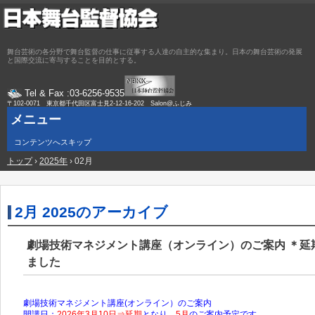
舞台芸術の各分野で舞台監督の仕事に従事する人達の自主的な集まり。日本の舞台芸術の発展
と国際交流に寄与することを目的とする。
Tel & Fax :03-6256-9535
〒102-0071 東京都千代田区富士見2-12-16-202 Salon@ふじみ
メニュー
コンテンツへスキップ
トップ
›
2025年
›
02月
2月 2025
のアーカイブ
劇場技術マネジメント講座（オンライン）のご案内 ＊延
ました
劇場技術マネジメント講座(オンライン）のご案内
開講日：
2026年3月10日⇒延期
となり、
5月
のご案内予定です。