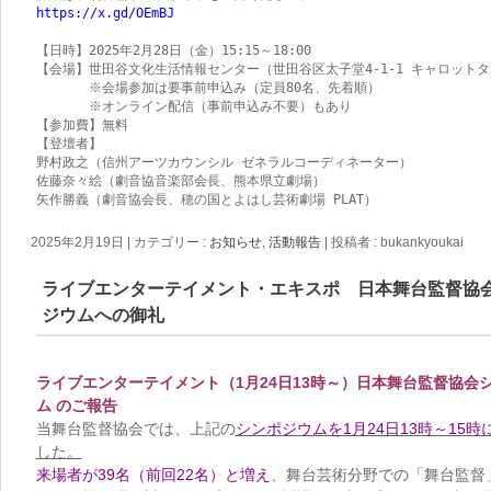
https://x.gd/OEmBJ
【日時】2025年2月28日（金）15:15～18:00

【会場】世田谷文化生活情報センター（世田谷区太子堂4-1-1 キャロットタワ
　　　　※会場参加は要事前申込み（定員80名、先着順）

　　　　※オンライン配信（事前申込み不要）もあり

【参加費】無料

【登壇者】

野村政之（信州アーツカウンシル ゼネラルコーディネーター）

佐藤奈々絵（劇音協音楽部会長、熊本県立劇場）

矢作勝義（劇音協会長、穂の国とよはし芸術劇場 PLAT）
2025年2月19日
|
カテゴリー :
お知らせ
,
活動報告
|
投稿者 : bukankyoukai
ライブエンターテイメント・エキスポ 日本舞台監督協
ジウムへの御礼
ライブエンターテイメント（1月24日13時～）日本舞台監督協会
ム のご報告
当舞台監督協会では、上記の
シンポジウムを1月24日13時～15時
した。
来場者が39名（前回22名）と増え
、舞台芸術分野での「舞台監督