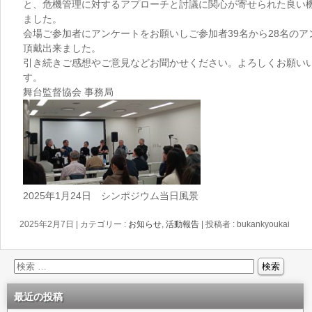
と、危機管理に対するアプローチと討議に関心が寄せられた良い
ました。
会場ご参加者にアンケートをお願いしご参加者39名から28名のア
頂戴出来ました。
引き続きご感想やご意見などお聞かせください。よろしくお願い
す。
舞台監督協会 事務局
2025年1月24日 シンポジウム当日風景
2025年2月7日
|
カテゴリー :
お知らせ
,
活動報告
|
投稿者 : bukankyoukai
最近の投稿