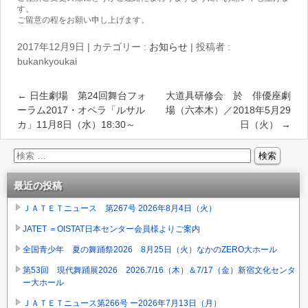
す。
ご留意の程をお願い申し上げます。
2017年12月9日
|
カテゴリー :
お知らせ
|
投稿者 :
bukankyoukai
←
日生劇場 第24回舞台フォ
大道具研修会 於 俳優座劇
ーラム2017・オペラ「ルサル
場（六本木）／2018年5月29
カ」11月8日（水）18:30～
日（火）
→
最近の投稿
ＪＡＴＥＴニュース 第267号 2026年8月4日（火）
JATET ＝OISTAT日本センター会員様よりご案内
全国青少年 夏の舞踊祭2026 8月25日（火）なかのZERO大ホール
第53回 現代舞踊展2026 2026.7/16（木）＆7/17（金）新宿文化センタ
ー大ホール
ＪＡＴＥＴニュース第266号 ー2026年7月13日（月）