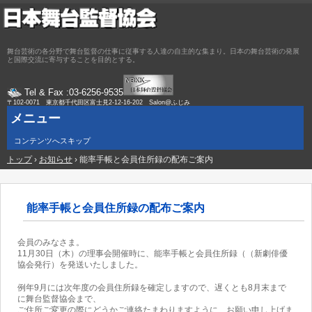
舞台芸術の各分野で舞台監督の仕事に従事する人達の自主的な集まり。日本の舞台芸術の発展
と国際交流に寄与することを目的とする。
Tel & Fax :03-6256-9535
〒102-0071 東京都千代田区富士見2-12-16-202 Salon@ふじみ
メニュー
コンテンツへスキップ
トップ
›
お知らせ
›
能率手帳と会員住所録の配布ご案内
能率手帳と会員住所録の配布ご案内
会員のみなさま。
11月30日（木）の理事会開催時に、能率手帳と会員住所録（（新劇俳優
協会発行）を発送いたしました。
例年9月には次年度の会員住所録を確定しますので、遅くとも8月末まで
に舞台監督協会まで、
ご住所ご変更の際にどうかご連絡たまわりますように、お願い申し上げま